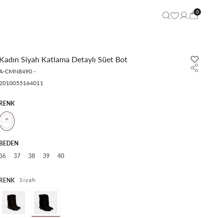
0
Kadın Siyah Katlama Detaylı Süet Bot
A-CMN8490
-
2010055164011
RENK
BEDEN
36
37
38
39
40
Siyah
RENK