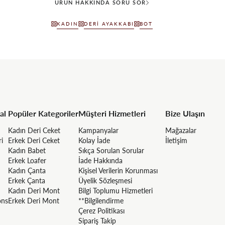
ÜRÜN HAKKINDA SORU SOR
KADIN
DERI AYAKKABI
BOT
al
Popüler Kategoriler
Müşteri Hizmetleri
Bize Ulaşın
Kadın Deri Ceket
Kampanyalar
Mağazalar
ri
Erkek Deri Ceket
Kolay İade
İletişim
Kadın Babet
Sıkça Sorulan Sorular
Erkek Loafer
İade Hakkında
Kadın Çanta
Kişisel Verilerin Korunması
Erkek Çanta
Üyelik Sözleşmesi
Kadın Deri Mont
Bilgi Toplumu Hizmetleri
ons
Erkek Deri Mont
**Bilgilendirme
Çerez Politikası
Sipariş Takip