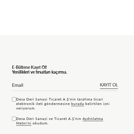
E-Bültene Kayıt Ol!
Yenilikleri ve fırsatları kaçırma.
KAYIT OL
Desa Deri Sanayi Ticaret A.Ş'nin tarafıma ticari
elektronik ileti göndermesine
bu rada
belirtilen izni
veriyorum.
Desa Deri Sanayi ve Ticaret A.Ş'nin
Aydınlatma
Metni'ni
okudum.