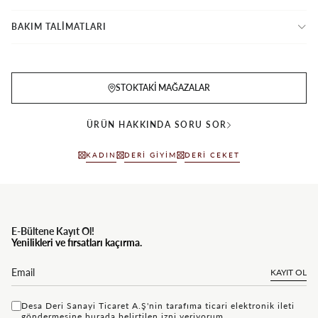
BAKIM TALİMATLARI
STOKTAKI MAĞAZALAR
ÜRÜN HAKKINDA SORU SOR
KADIN
DERI GIYIM
DERI CEKET
E-Bültene Kayıt Ol!
Yenilikleri ve fırsatları kaçırma.
KAYIT OL
Desa Deri Sanayi Ticaret A.Ş'nin tarafıma ticari elektronik ileti
göndermesine
bu rada
belirtilen izni veriyorum.