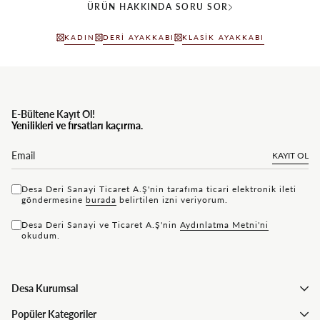
ÜRÜN HAKKINDA SORU SOR
KADIN
DERI AYAKKABI
KLASIK AYAKKABI
E-Bültene Kayıt Ol!
Yenilikleri ve fırsatları kaçırma.
KAYIT OL
Desa Deri Sanayi Ticaret A.Ş'nin tarafıma ticari elektronik ileti
göndermesine
bu rada
belirtilen izni veriyorum.
Desa Deri Sanayi ve Ticaret A.Ş'nin
Aydınlatma Metni'ni
okudum.
Desa Kurumsal
Popüler Kategoriler