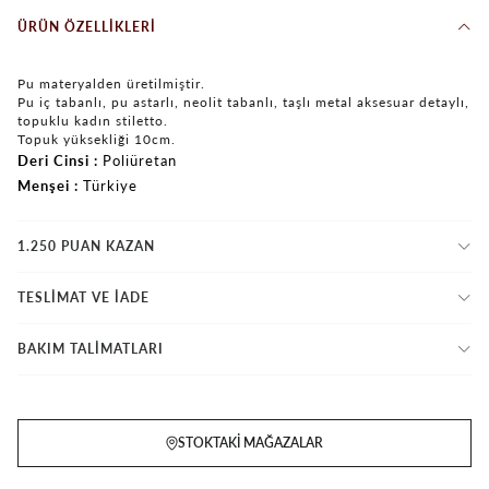
ÜRÜN ÖZELLIKLERI
Pu materyalden üretilmiştir.
Pu iç tabanlı, pu astarlı, neolit tabanlı, taşlı metal aksesuar detaylı,
topuklu kadın stiletto.
Topuk yüksekliği 10cm.
Deri Cinsi
Poliüretan
Menşei
Türkiye
1.250 PUAN KAZAN
TESLİMAT VE İADE
BAKIM TALİMATLARI
STOKTAKI MAĞAZALAR