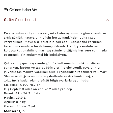
Gelince Haber Ver
ÜRÜN ÖZELLIKLERI
En çok satan sırt çantası ve çanta koleksiyonumuz güncellendi ve
artık günlük maceralarınız için her zamankinden daha fazla
vazgeçilmez! Move 5.0, selefinin çok cepli konseptini korurken
tasarımına modern bir dokunuş eklendi. Hafif, yıkanabilir ve
kolayca katlanabilir olması sayesinde, gittiğiniz her yere yanınızda
götürmek için mükemmel bir koleksiyon.
Çok cepli yapısı sayesinde günlük kullanımda pratik bir düzen
sunarken, laptop ve tablet bölmeleri ile elektronik eşyalarınızı
güvenle taşımanıza yardımcı olur. Ergonomik sırt askıları ve Smart
Sleeve özelliği sayesinde seyahatlerde ekstra konfor sağlar.
14.1 inç'e kadar olan dizüstü bilgisayarlarla uyumludur.
Malzeme: %100 Naylon
Dış Cepler: 3 adet ön cep ve 2 adet yan cep
Boyut: 39 x 26.5 x 14 cm
Hacim: 15.5 L
Ağırlık: 0.7 kg
Garanti Süresi: 2 yıl
Menşei
Çin