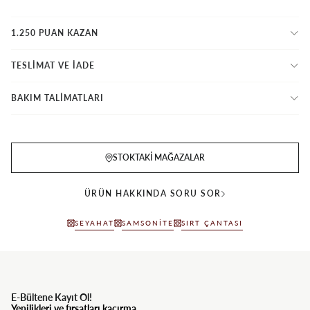
1.250 PUAN KAZAN
TESLİMAT VE İADE
BAKIM TALİMATLARI
STOKTAKI MAĞAZALAR
ÜRÜN HAKKINDA SORU SOR
SEYAHAT
SAMSONITE
SIRT ÇANTASI
E-Bültene Kayıt Ol!
Yenilikleri ve fırsatları kaçırma.