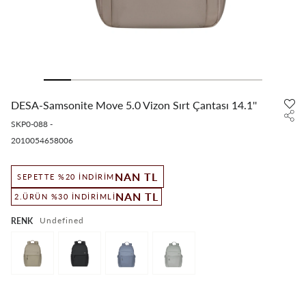
DESA-Samsonite Move 5.0 Vizon Sırt Çantası 14.1''
SKP0-088
-
2010054658006
NAN TL
SEPETTE %20 İNDIRIM
NAN TL
2.ÜRÜN %30 İNDIRIMLI
undefined
RENK