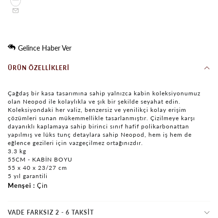
Gelince Haber Ver
ÜRÜN ÖZELLIKLERI
Çağdaş bir kasa tasarımına sahip yalnızca kabin koleksiyonumuz
olan Neopod ile kolaylıkla ve şık bir şekilde seyahat edin.
Koleksiyondaki her valiz, benzersiz ve yenilikçi kolay erişim
çözümleri sunan mükemmellikle tasarlanmıştır. Çizilmeye karşı
dayanıklı kaplamaya sahip birinci sınıf hafif polikarbonattan
yapılmış ve lüks tunç detaylara sahip Neopod, hem iş hem de
eğlence gezileri için vazgeçilmez ortağınızdır.
3.3 kg
55CM - KABİN BOYU
55 x 40 x 23/27 cm
5 yıl garantili
Menşei
Çin
VADE FARKSIZ 2 - 6 TAKSIT