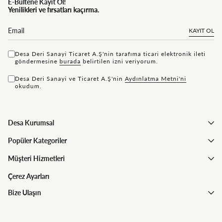
E-Bültene Kayıt Ol!
Yenilikleri ve fırsatları kaçırma.
KAYIT OL
Desa Deri Sanayi Ticaret A.Ş'nin tarafıma ticari elektronik ileti
göndermesine
bu rada
belirtilen izni veriyorum.
Desa Deri Sanayi ve Ticaret A.Ş'nin
Aydınlatma Metni'ni
okudum.
Desa Kurumsal
Popüler Kategoriler
Müşteri Hizmetleri
Çerez Ayarları
Bize Ulaşın