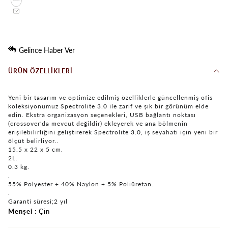
Gelince Haber Ver
ÜRÜN ÖZELLIKLERI
Yeni bir tasarım ve optimize edilmiş özelliklerle güncellenmiş ofis
koleksiyonumuz Spectrolite 3.0 ile zarif ve şık bir görünüm elde
edin. Ekstra organizasyon seçenekleri, USB bağlantı noktası
(crossover'da mevcut değildir) ekleyerek ve ana bölmenin
erişilebilirliğini geliştirerek Spectrolite 3.0, iş seyahati için yeni bir
ölçüt belirliyor..
15.5 x 22 x 5 cm.
2L.
0.3 kg.
.
55% Polyester + 40% Naylon + 5% Poliüretan.
.
Garanti süresi;2 yıl
Menşei
Çin