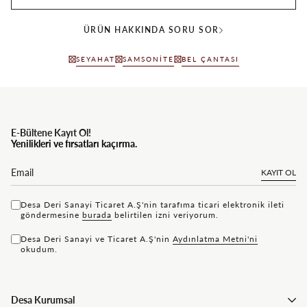
ÜRÜN HAKKINDA SORU SOR
SEYAHAT
SAMSONITE
BEL ÇANTASI
E-Bültene Kayıt Ol!
Yenilikleri ve fırsatları kaçırma.
KAYIT OL
Desa Deri Sanayi Ticaret A.Ş'nin tarafıma ticari elektronik ileti
göndermesine
bu rada
belirtilen izni veriyorum.
Desa Deri Sanayi ve Ticaret A.Ş'nin
Aydınlatma Metni'ni
okudum.
Desa Kurumsal