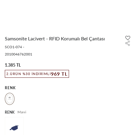
Samsonite Lacivert - RFID Korumalı Bel Çantası
SCO1-074
-
2010046762001
1.385 TL
969 TL
2.ÜRÜN %30 İNDIRIMLI
RENK
Mavi
RENK