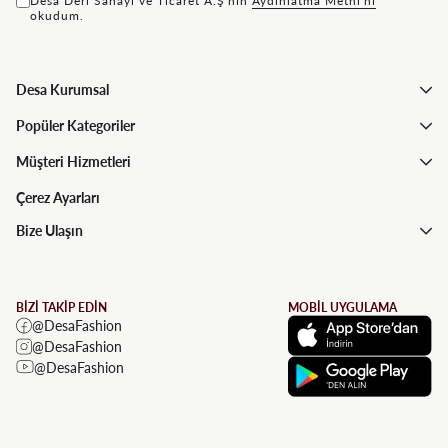
Desa Deri Sanayi ve Ticaret A.Ş'nin
Aydınlatma Metni'ni
okudum.
Desa Kurumsal
Popüler Kategoriler
Müşteri Hizmetleri
Çerez Ayarları
Bize Ulaşın
BİZİ TAKİP EDİN
MOBİL UYGULAMA
@DesaFashion
@DesaFashion
@DesaFashion