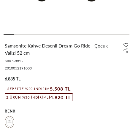
Samsonite Kahve Desenli Dream Go Ride - Çocuk
Valizi 52 cm
SKK5-001
-
2010052191003
6.885 TL
5.508 TL
SEPETTE %20 İNDIRIM
4.820 TL
2.ÜRÜN %30 İNDIRIMLI
RENK