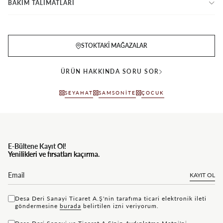
BAKIM TALİMATLARI
STOKTAKI MAĞAZALAR
ÜRÜN HAKKINDA SORU SOR
SEYAHAT
SAMSONITE
ÇOCUK
E-Bültene Kayıt Ol!
Yenilikleri ve fırsatları kaçırma.
KAYIT OL
Desa Deri Sanayi Ticaret A.Ş'nin tarafıma ticari elektronik ileti
göndermesine
bu rada
belirtilen izni veriyorum.