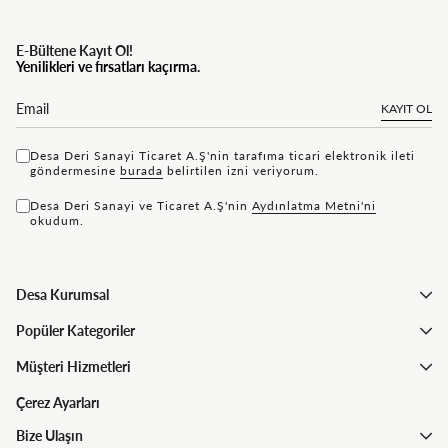
E-Bültene Kayıt Ol!
Yenilikleri ve fırsatları kaçırma.
KAYIT OL
Desa Deri Sanayi Ticaret A.Ş'nin tarafıma ticari elektronik ileti
göndermesine
bu rada
belirtilen izni veriyorum.
Desa Deri Sanayi ve Ticaret A.Ş'nin
Aydınlatma Metni'ni
okudum.
Desa Kurumsal
Popüler Kategoriler
Müşteri Hizmetleri
Çerez Ayarları
Bize Ulaşın