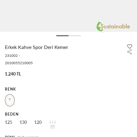
Erkek Kahve Spor Deri Kemer
231002
-
2010055210005
1.240 TL
RENK
BEDEN
125
130
120
115