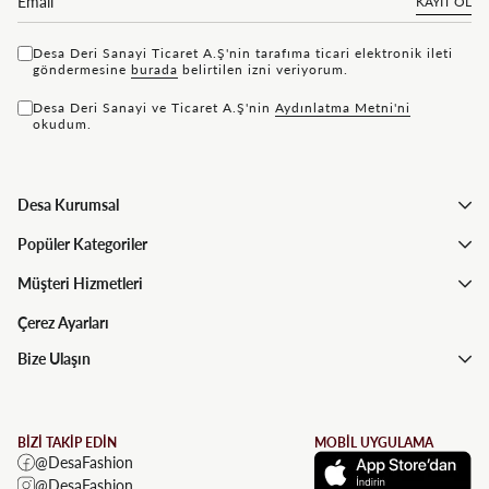
KAYIT OL
Desa Deri Sanayi Ticaret A.Ş'nin tarafıma ticari elektronik ileti
göndermesine
bu rada
belirtilen izni veriyorum.
Desa Deri Sanayi ve Ticaret A.Ş'nin
Aydınlatma Metni'ni
okudum.
Desa Kurumsal
Popüler Kategoriler
Müşteri Hizmetleri
Çerez Ayarları
Bize Ulaşın
BİZİ TAKİP EDİN
MOBİL UYGULAMA
@DesaFashion
@DesaFashion