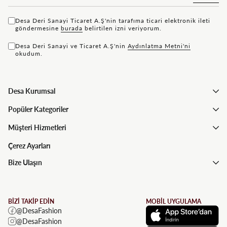
Desa Deri Sanayi Ticaret A.Ş'nin tarafıma ticari elektronik ileti
göndermesine
bu rada
belirtilen izni veriyorum.
Desa Deri Sanayi ve Ticaret A.Ş'nin
Aydınlatma Metni'ni
okudum.
Desa Kurumsal
Popüler Kategoriler
Müşteri Hizmetleri
Çerez Ayarları
Bize Ulaşın
BİZİ TAKİP EDİN
MOBİL UYGULAMA
@DesaFashion
@DesaFashion