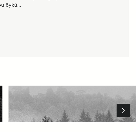
 bu öykü…