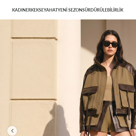
KADIN
ERKEK
SEYAHAT
YENİ SEZON
SÜRDÜRÜLEBİLİRLİK