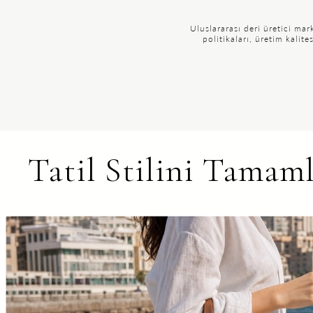
Uluslararası deri üretici ma
politikaları, üretim kali
Tatil Stilini Tamam