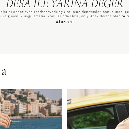
DESA İLE YARINA DEĞER
rkalarını denetleyen Leather Working Group'un denetimleri sonucunda; çe
tesi ve güvenlik uygulamaları konularında Desa, en yüksek derece olan "Alt
#farket
la