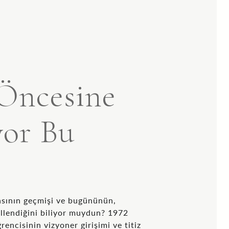
 Öncesine
yor Bu
asının geçmişi ve bugününün,
illendiğini biliyor muydun? 1972
ğrencisinin vizyoner girişimi ve titiz