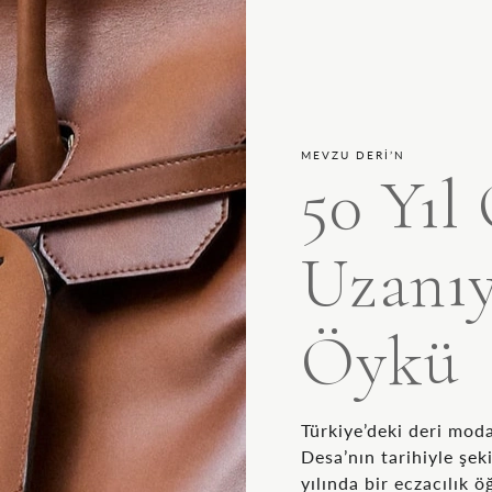
MEVZU DERİ’N
50 Yıl
Uzanı
Öykü
Türkiye’deki deri mod
Desa’nın tarihiyle şek
yılında bir eczacılık ö