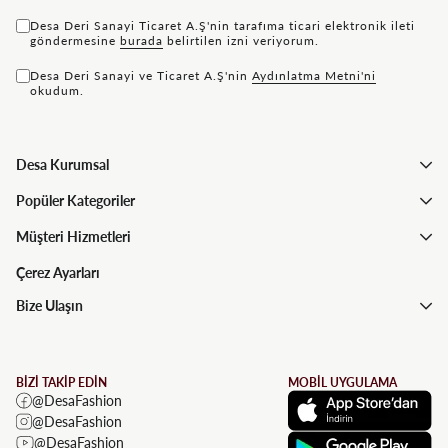
Desa Deri Sanayi Ticaret A.Ş'nin tarafıma ticari elektronik ileti
göndermesine
bu rada
belirtilen izni veriyorum.
Desa Deri Sanayi ve Ticaret A.Ş'nin
Aydınlatma Metni'ni
okudum.
Desa Kurumsal
Popüler Kategoriler
Müşteri Hizmetleri
Çerez Ayarları
Bize Ulaşın
BİZİ TAKİP EDİN
MOBİL UYGULAMA
@DesaFashion
@DesaFashion
@DesaFashion