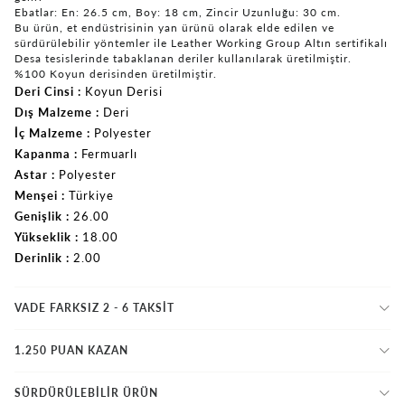
Ebatlar: En: 26.5 cm, Boy: 18 cm, Zincir Uzunluğu: 30 cm.
Bu ürün, et endüstrisinin yan ürünü olarak elde edilen ve
sürdürülebilir yöntemler ile Leather Working Group Altın sertifikalı
Desa tesislerinde tabaklanan deriler kullanılarak üretilmiştir.
%100 Koyun derisinden üretilmiştir.
Deri Cinsi
Koyun Derisi
Dış Malzeme
Deri
İç Malzeme
Polyester
Kapanma
Fermuarlı
Astar
Polyester
Menşei
Türkiye
Genişlik
26.00
Yükseklik
18.00
Derinlik
2.00
VADE FARKSIZ 2 - 6 TAKSIT
1.250 PUAN KAZAN
SÜRDÜRÜLEBİLİR ÜRÜN