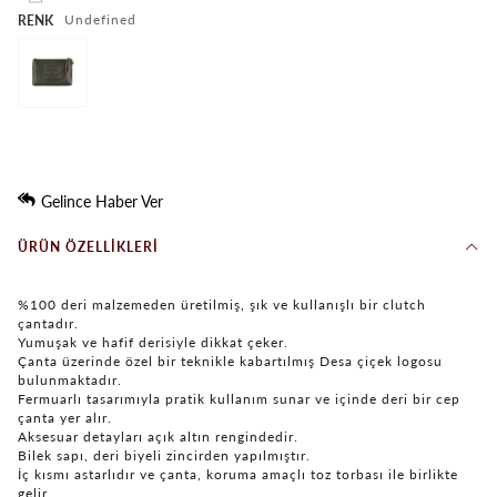
undefined
RENK
Gelince Haber Ver
ÜRÜN ÖZELLIKLERI
%100 deri malzemeden üretilmiş, şık ve kullanışlı bir clutch
çantadır.
Yumuşak ve hafif derisiyle dikkat çeker.
Çanta üzerinde özel bir teknikle kabartılmış Desa çiçek logosu
bulunmaktadır.
Fermuarlı tasarımıyla pratik kullanım sunar ve içinde deri bir cep
çanta yer alır.
Aksesuar detayları açık altın rengindedir.
Bilek sapı, deri biyeli zincirden yapılmıştır.
İç kısmı astarlıdır ve çanta, koruma amaçlı toz torbası ile birlikte
gelir.