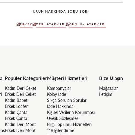
ÜRÜN HAKKINDA SORU SOR
ERKEK
DERI AYAKKABI
GÜNLÜK AYAKKABI
al
Popüler Kategoriler
Müşteri Hizmetleri
Bize Ulaşın
Kadın Deri Ceket
Kampanyalar
Mağazalar
ri
Erkek Deri Ceket
Kolay İade
İletişim
Kadın Babet
Sıkça Sorulan Sorular
Erkek Loafer
İade Hakkında
Kadın Çanta
Kişisel Verilerin Korunması
Erkek Çanta
Üyelik Sözleşmesi
Kadın Deri Mont
Bilgi Toplumu Hizmetleri
ons
Erkek Deri Mont
**Bilgilendirme