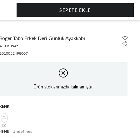
0
Roger Taba Erkek Deri Günlük Ayakkabı
A-TPK0545
-
2010052498007
Ürün stoklarımızda kalmamıştır.
RENK
undefined
RENK