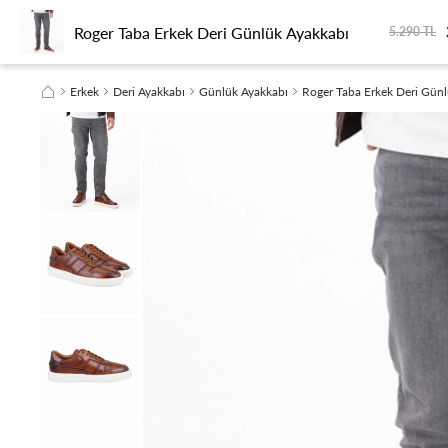
Roger Taba Erkek Deri Günlük Ayakkabı
KADIN
ERKEK
SEYAHAT
SEZON FİNALİ
SÜRDÜRÜLEBİLİRLİK
5.290 TL
Erkek
Deri Ayakkabı
Günlük Ayakkabı
Roger Taba Erkek Deri Gün