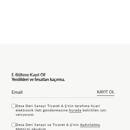
E-Bültene Kayıt Ol!
Yenilikleri ve fırsatları kaçırma.
KAYIT OL
Desa Deri Sanayi Ticaret A.Ş'nin tarafıma ticari
elektronik ileti göndermesine
bu rada
belirtilen izni
veriyorum.
Desa Deri Sanayi ve Ticaret A.Ş'nin
Aydınlatma
Metni'ni
okudum.