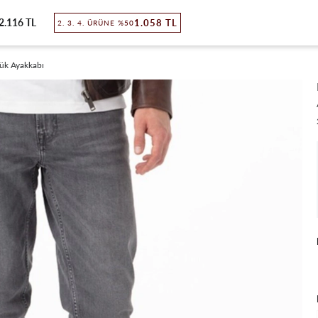
2.116 TL
1.058 TL
2. 3. 4. ÜRÜNE %50
lük Ayakkabı