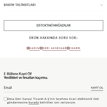
BAKIM TALİMATLARI
STOKTAKI MAĞAZALAR
ÜRÜN HAKKINDA SORU SOR
KADIN
DERI AKSESUAR
CHARM
E-Bültene Kayıt Ol!
Yenilikleri ve fırsatları kaçırma.
KAYIT OL
Desa Deri Sanayi Ticaret A.Ş'nin tarafıma ticari elektronik ileti
göndermesine
bu rada
belirtilen izni veriyorum.