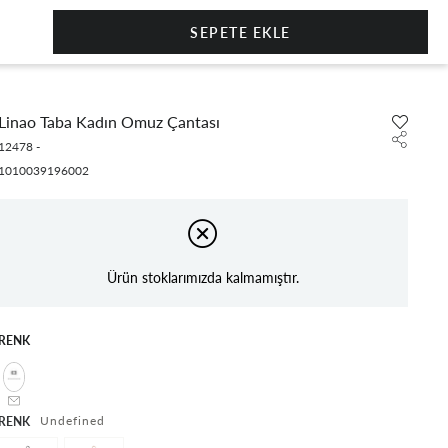
0
Linao Taba Kadın Omuz Çantası
12478
-
1010039196002
Ürün stoklarımızda kalmamıştır.
RENK
undefined
RENK