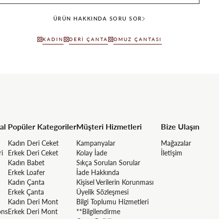
ÜRÜN HAKKINDA SORU SOR
KADIN
DERI ÇANTA
OMUZ ÇANTASI
al
Popüler Kategoriler
Müşteri Hizmetleri
Bize Ulaşın
Kadın Deri Ceket
Kampanyalar
Mağazalar
ri
Erkek Deri Ceket
Kolay İade
İletişim
Kadın Babet
Sıkça Sorulan Sorular
Erkek Loafer
İade Hakkında
Kadın Çanta
Kişisel Verilerin Korunması
Erkek Çanta
Üyelik Sözleşmesi
Kadın Deri Mont
Bilgi Toplumu Hizmetleri
ons
Erkek Deri Mont
**Bilgilendirme