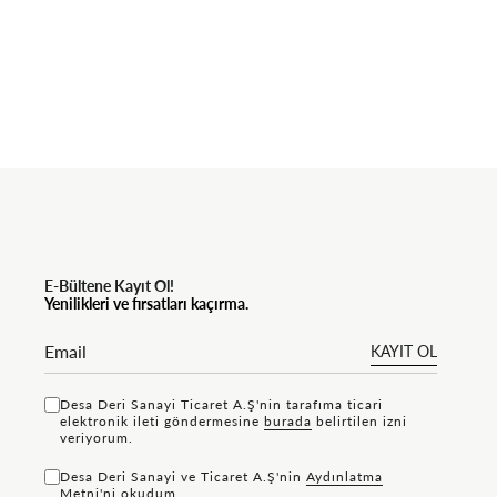
E-Bültene Kayıt Ol!
Yenilikleri ve fırsatları kaçırma.
KAYIT OL
Desa Deri Sanayi Ticaret A.Ş'nin tarafıma ticari
elektronik ileti göndermesine
bu rada
belirtilen izni
veriyorum.
Desa Deri Sanayi ve Ticaret A.Ş'nin
Aydınlatma
Metni'ni
okudum.