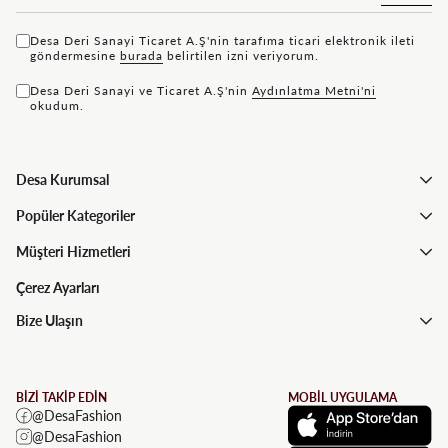
Desa Deri Sanayi Ticaret A.Ş'nin tarafıma ticari elektronik ileti
göndermesine
bu rada
belirtilen izni veriyorum.
Desa Deri Sanayi ve Ticaret A.Ş'nin
Aydınlatma Metni'ni
okudum.
Desa Kurumsal
Popüler Kategoriler
Müşteri Hizmetleri
Çerez Ayarları
Bize Ulaşın
BİZİ TAKİP EDİN
MOBİL UYGULAMA
@DesaFashion
@DesaFashion