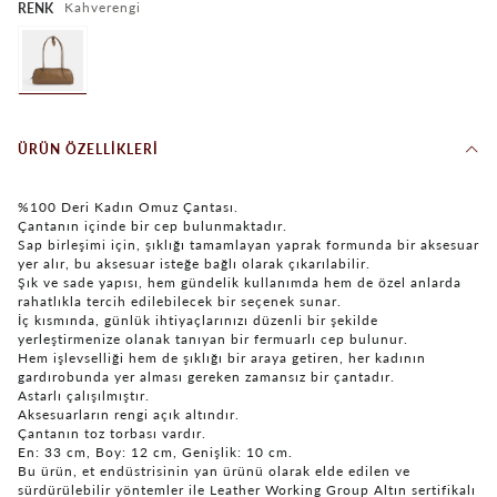
Kahverengi
RENK
ÜRÜN ÖZELLIKLERI
%100 Deri Kadın Omuz Çantası.
Çantanın içinde bir cep bulunmaktadır.
Sap birleşimi için, şıklığı tamamlayan yaprak formunda bir aksesuar
yer alır, bu aksesuar isteğe bağlı olarak çıkarılabilir.
Şık ve sade yapısı, hem gündelik kullanımda hem de özel anlarda
rahatlıkla tercih edilebilecek bir seçenek sunar.
İç kısmında, günlük ihtiyaçlarınızı düzenli bir şekilde
yerleştirmenize olanak tanıyan bir fermuarlı cep bulunur.
Hem işlevselliği hem de şıklığı bir araya getiren, her kadının
gardırobunda yer alması gereken zamansız bir çantadır.
Astarlı çalışılmıştır.
Aksesuarların rengi açık altındır.
Çantanın toz torbası vardır.
En: 33 cm, Boy: 12 cm, Genişlik: 10 cm.
Bu ürün, et endüstrisinin yan ürünü olarak elde edilen ve
sürdürülebilir yöntemler ile Leather Working Group Altın sertifikalı