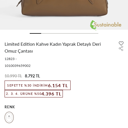
Limited Edition Kahve Kadın Yaprak Detaylı Deri
Omuz Çantası
12823
-
1010039659002
10.990 TL
8.792 TL
6.154 TL
SEPETTE %30 İNDIRIM
4.396 TL
2. 3. 4. ÜRÜNE %50
RENK