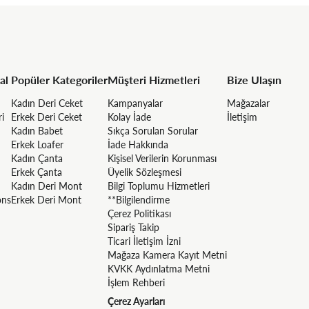
al
Popüler Kategoriler
Müşteri Hizmetleri
Bize Ulaşın
Kadın Deri Ceket
Kampanyalar
Mağazalar
ri
Erkek Deri Ceket
Kolay İade
İletişim
Kadın Babet
Sıkça Sorulan Sorular
Erkek Loafer
İade Hakkında
Kadın Çanta
Kişisel Verilerin Korunması
Erkek Çanta
Üyelik Sözleşmesi
Kadın Deri Mont
Bilgi Toplumu Hizmetleri
ons
Erkek Deri Mont
**Bilgilendirme
Çerez Politikası
Sipariş Takip
Ticari İletişim İzni
Mağaza Kamera Kayıt Metni
KVKK Aydınlatma Metni
İşlem Rehberi
Çerez Ayarları