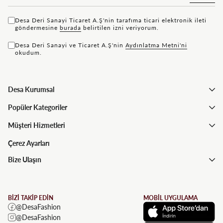
Desa Deri Sanayi Ticaret A.Ş'nin tarafıma ticari elektronik ileti
göndermesine
bu rada
belirtilen izni veriyorum.
Desa Deri Sanayi ve Ticaret A.Ş'nin
Aydınlatma Metni'ni
okudum.
Desa Kurumsal
Popüler Kategoriler
Müşteri Hizmetleri
Çerez Ayarları
Bize Ulaşın
BİZİ TAKİP EDİN
MOBİL UYGULAMA
@DesaFashion
@DesaFashion