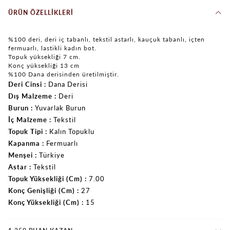
ÜRÜN ÖZELLIKLERI
%100 deri, deri iç tabanlı, tekstil astarlı, kauçuk tabanlı, içten
fermuarlı, lastikli kadın bot.
Topuk yüksekliği 7 cm.
Konç yüksekliği 13 cm
%100 Dana derisinden üretilmiştir.
Deri Cinsi
Dana Derisi
Dış Malzeme
Deri
Burun
Yuvarlak Burun
İç Malzeme
Tekstil
Topuk Tipi
Kalın Topuklu
Kapanma
Fermuarlı
Menşei
Türkiye
Astar
Tekstil
Topuk Yüksekliği (Cm)
7.00
Konç Genişliği (Cm)
27
Konç Yüksekliği (Cm)
15