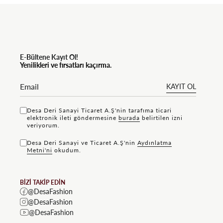
E-Bültene Kayıt Ol!
Yenilikleri ve fırsatları kaçırma.
KAYIT OL
Desa Deri Sanayi Ticaret A.Ş'nin tarafıma ticari
elektronik ileti göndermesine
bu rada
belirtilen izni
veriyorum.
Desa Deri Sanayi ve Ticaret A.Ş'nin
Aydınlatma
Metni'ni
okudum.
BİZİ TAKİP EDİN
@DesaFashion
@DesaFashion
@DesaFashion