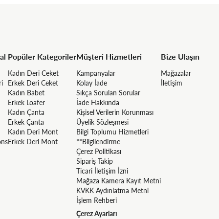
al
Popüler Kategoriler
Müşteri Hizmetleri
Bize Ulaşın
Kadın Deri Ceket
Kampanyalar
Mağazalar
ri
Erkek Deri Ceket
Kolay İade
İletişim
Kadın Babet
Sıkça Sorulan Sorular
Erkek Loafer
İade Hakkında
Kadın Çanta
Kişisel Verilerin Korunması
Erkek Çanta
Üyelik Sözleşmesi
Kadın Deri Mont
Bilgi Toplumu Hizmetleri
ons
Erkek Deri Mont
**Bilgilendirme
Çerez Politikası
Sipariş Takip
Ticari İletişim İzni
Mağaza Kamera Kayıt Metni
KVKK Aydınlatma Metni
İşlem Rehberi
Çerez Ayarları