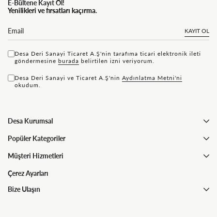
E-Bültene Kayıt Ol!
Yenilikleri ve fırsatları kaçırma.
KAYIT OL
Desa Deri Sanayi Ticaret A.Ş'nin tarafıma ticari elektronik ileti
göndermesine
bu rada
belirtilen izni veriyorum.
Desa Deri Sanayi ve Ticaret A.Ş'nin
Aydınlatma Metni'ni
okudum.
Desa Kurumsal
Popüler Kategoriler
Müşteri Hizmetleri
Çerez Ayarları
Bize Ulaşın