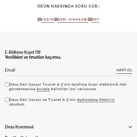
ÜRÜN HAKKINDA SORU SOR
KADIN
DERI AYAKKABI
BOT
E-Bültene Kayıt Ol!
Yenilikleri ve fırsatları kaçırma.
KAYIT OL
Desa Deri Sanayi Ticaret A.Ş'nin tarafıma ticari elektronik ileti
göndermesine
bu rada
belirtilen izni veriyorum.
Desa Deri Sanayi ve Ticaret A.Ş'nin
Aydınlatma Metni'ni
okudum.
Desa Kurumsal