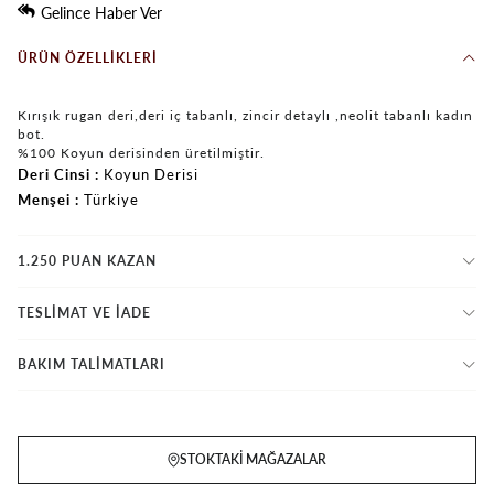
Gelince Haber Ver
ÜRÜN ÖZELLIKLERI
Kırışık rugan deri,deri iç tabanlı, zincir detaylı ,neolit tabanlı kadın
bot.
%100 Koyun derisinden üretilmiştir.
Deri Cinsi
Koyun Derisi
Menşei
Türkiye
1.250 PUAN KAZAN
TESLİMAT VE İADE
BAKIM TALİMATLARI
STOKTAKI MAĞAZALAR