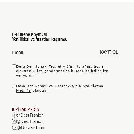
E-Bültene Kayıt Ol!
Yenilikleri ve fırsatları kaçırma.
KAYIT OL
Desa Deri Sanayi Ticaret A.Ş'nin tarafıma ticari
elektronik ileti göndermesine
bu rada
belirtilen izni
veriyorum.
Desa Deri Sanayi ve Ticaret A.Ş'nin
Aydınlatma
Metni'ni
okudum.
BİZİ TAKİP EDİN
@DesaFashion
@DesaFashion
@DesaFashion