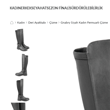
KADIN
ERKEK
SEYAHAT
SEZON FİNALİ
SÜRDÜRÜLEBİLİRLİK
Kadın
Deri Ayakkabı
Çizme
Gnabry Siyah Kadın Fermuarlı Çizme