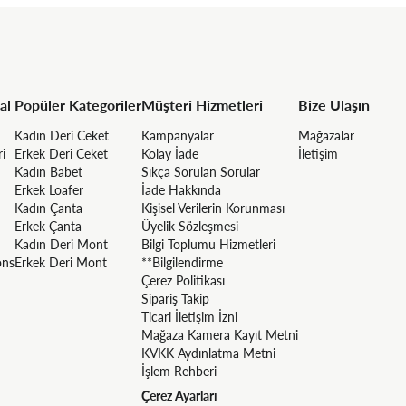
al
Popüler Kategoriler
Müşteri Hizmetleri
Bize Ulaşın
Kadın Deri Ceket
Kampanyalar
Mağazalar
ri
Erkek Deri Ceket
Kolay İade
İletişim
Kadın Babet
Sıkça Sorulan Sorular
Erkek Loafer
İade Hakkında
Kadın Çanta
Kişisel Verilerin Korunması
Erkek Çanta
Üyelik Sözleşmesi
Kadın Deri Mont
Bilgi Toplumu Hizmetleri
ons
Erkek Deri Mont
**Bilgilendirme
Çerez Politikası
Sipariş Takip
Ticari İletişim İzni
Mağaza Kamera Kayıt Metni
KVKK Aydınlatma Metni
İşlem Rehberi
Çerez Ayarları