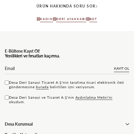
ÜRÜN HAKKINDA SORU SOR
KADIN
DERI AYAKKABI
BOT
E-Bültene Kayıt Ol!
Yenilikleri ve fırsatları kaçırma.
KAYIT OL
Desa Deri Sanayi Ticaret A.Ş'nin tarafıma ticari elektronik ileti
göndermesine
bu rada
belirtilen izni veriyorum.
Desa Deri Sanayi ve Ticaret A.Ş'nin
Aydınlatma Metni'ni
okudum.
Desa Kurumsal