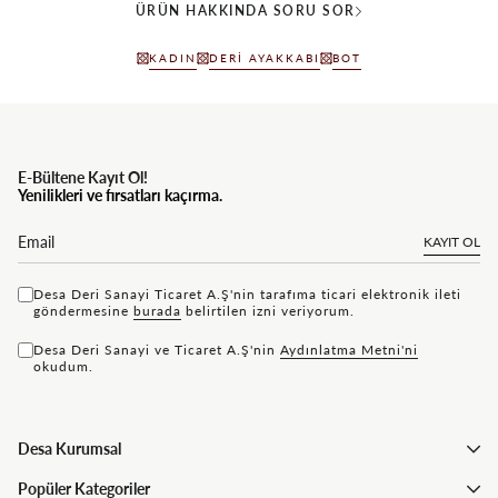
ÜRÜN HAKKINDA SORU SOR
KADIN
DERI AYAKKABI
BOT
E-Bültene Kayıt Ol!
Yenilikleri ve fırsatları kaçırma.
KAYIT OL
Desa Deri Sanayi Ticaret A.Ş'nin tarafıma ticari elektronik ileti
göndermesine
bu rada
belirtilen izni veriyorum.
Desa Deri Sanayi ve Ticaret A.Ş'nin
Aydınlatma Metni'ni
okudum.
Desa Kurumsal
Popüler Kategoriler