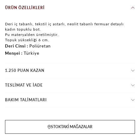
ÜRÜN ÖZELLIKLERI
Deri iç tabanlı, tekstil iç astarlı, neolit tabanlı fermuar detaylı
kadın topuklu bot.
Pu materyalden üretilmiştir.
Topuk yüksekliği 6 cm.
Deri Cinsi
Poliüretan
Menşei
Türkiye
1.250 PUAN KAZAN
TESLİMAT VE İADE
BAKIM TALİMATLARI
STOKTAKI MAĞAZALAR