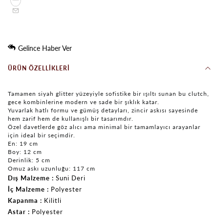
Gelince Haber Ver
ÜRÜN ÖZELLIKLERI
Tamamen siyah glitter yüzeyiyle sofistike bir ışıltı sunan bu clutch,
gece kombinlerine modern ve sade bir şıklık katar.
Yuvarlak hatlı formu ve gümüş detayları, zincir askısı sayesinde
hem zarif hem de kullanışlı bir tasarımdır.
Özel davetlerde göz alıcı ama minimal bir tamamlayıcı arayanlar
için ideal bir seçimdir.
En: 19 cm
Boy: 12 cm
Derinlik: 5 cm
Omuz askı uzunluğu: 117 cm
Dış Malzeme
Suni Deri
İç Malzeme
Polyester
Kapanma
Kilitli
Astar
Polyester