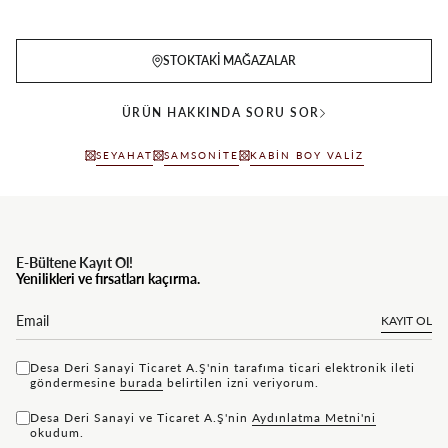
STOKTAKI MAĞAZALAR
ÜRÜN HAKKINDA SORU SOR
SEYAHAT
SAMSONITE
KABIN BOY VALIZ
E-Bültene Kayıt Ol!
Yenilikleri ve fırsatları kaçırma.
KAYIT OL
Desa Deri Sanayi Ticaret A.Ş'nin tarafıma ticari elektronik ileti
göndermesine
bu rada
belirtilen izni veriyorum.
Desa Deri Sanayi ve Ticaret A.Ş'nin
Aydınlatma Metni'ni
okudum.