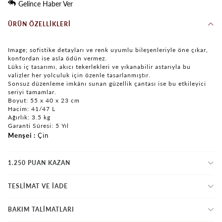
Gelince Haber Ver
ÜRÜN ÖZELLIKLERI
Image; sofistike detayları ve renk uyumlu bileşenleriyle öne çıkar,
konfordan ise asla ödün vermez.
Lüks iç tasarımı, akıcı tekerlekleri ve yıkanabilir astarıyla bu
valizler her yolculuk için özenle tasarlanmıştır.
Sonsuz düzenleme imkânı sunan güzellik çantası ise bu etkileyici
seriyi tamamlar.
Boyut: 55 x 40 x 23 cm
Hacim: 41/47 L
Ağırlık: 3.5 kg
Garanti Süresi: 5 Yıl
Menşei
Çin
1.250 PUAN KAZAN
TESLİMAT VE İADE
BAKIM TALİMATLARI