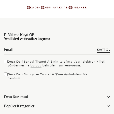
KADIN
DERI AYAKKABI
SNEAKER
E-Bültene Kayıt Ol!
Yenilikleri ve fırsatları kaçırma.
KAYIT OL
Desa Deri Sanayi Ticaret A.Ş'nin tarafıma ticari elektronik ileti
göndermesine
bu rada
belirtilen izni veriyorum.
Desa Deri Sanayi ve Ticaret A.Ş'nin
Aydınlatma Metni'ni
okudum.
Desa Kurumsal
Popüler Kategoriler