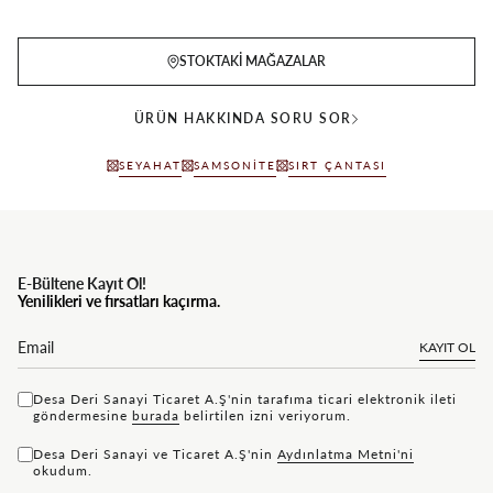
STOKTAKI MAĞAZALAR
ÜRÜN HAKKINDA SORU SOR
SEYAHAT
SAMSONITE
SIRT ÇANTASI
E-Bültene Kayıt Ol!
Yenilikleri ve fırsatları kaçırma.
KAYIT OL
Desa Deri Sanayi Ticaret A.Ş'nin tarafıma ticari elektronik ileti
göndermesine
bu rada
belirtilen izni veriyorum.
Desa Deri Sanayi ve Ticaret A.Ş'nin
Aydınlatma Metni'ni
okudum.