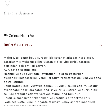
Ürününü Özelleştir
Gelince Haber Ver
ÜRÜN ÖZELLIKLERI
Major Lite, ömür boyu sürecek bir seyahat arkadaşınız olacak.
Tasarlanmış mükemmelliğe ulaşan Major Lite serisi, tasarım
açısından beklentileri aşıyor.
Avrupa' da üretilmiştir.
Hafiflik ve güç ayırt edici ayrıntıları ile özen gösterilen
güçlendirilmiş tasarımı, yenilikçi Curv :registered: dokumayla daha
da geliştirildi.
Sabit bölücü ped, yüzeyde bölücü Büyük u şekilli cep, yüksekliği
ayarlanabilir askılara sahip ped, giysileri sıkıştıran ve düzgün bir
şekilde organize etmeye yarayan ayırıcı ped bulunur.
Sessiz süspansiyon tekerlekleri ve uzatılmış çift çekme kolu
(yalnızca üstte ikinci bir çanta taşımayı kolaylaştıran modeller)
oldukça konfor yaratmaktadır.