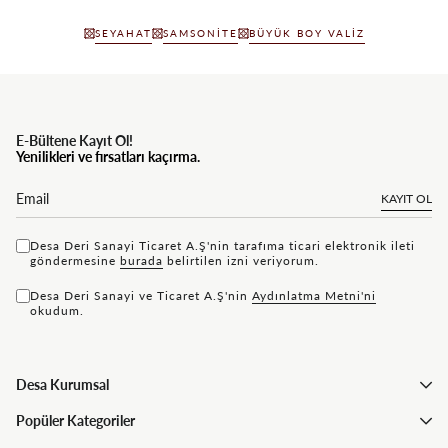
SEYAHAT
SAMSONITE
BÜYÜK BOY VALIZ
E-Bültene Kayıt Ol!
Yenilikleri ve fırsatları kaçırma.
KAYIT OL
Desa Deri Sanayi Ticaret A.Ş'nin tarafıma ticari elektronik ileti
göndermesine
bu rada
belirtilen izni veriyorum.
Desa Deri Sanayi ve Ticaret A.Ş'nin
Aydınlatma Metni'ni
okudum.
Desa Kurumsal
Popüler Kategoriler