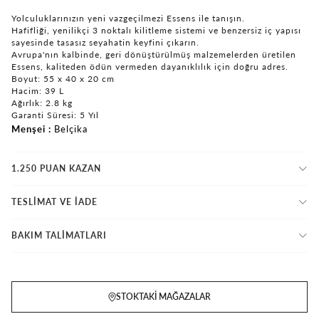
Yolculuklarınızın yeni vazgeçilmezi Essens ile tanışın.
Hafifliği, yenilikçi 3 noktalı kilitleme sistemi ve benzersiz iç yapısı
sayesinde tasasız seyahatin keyfini çıkarın.
Avrupa'nın kalbinde, geri dönüştürülmüş malzemelerden üretilen
Essens, kaliteden ödün vermeden dayanıklılık için doğru adres.
Boyut: 55 x 40 x 20 cm
Hacim: 39 L
Ağırlık: 2.8 kg
Garanti Süresi: 5 Yıl
Menşei
Belçika
1.250 PUAN KAZAN
TESLİMAT VE İADE
BAKIM TALİMATLARI
STOKTAKI MAĞAZALAR