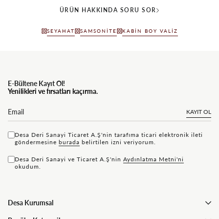
ÜRÜN HAKKINDA SORU SOR
SEYAHAT
SAMSONITE
KABIN BOY VALIZ
E-Bültene Kayıt Ol!
Yenilikleri ve fırsatları kaçırma.
KAYIT OL
Desa Deri Sanayi Ticaret A.Ş'nin tarafıma ticari elektronik ileti
göndermesine
bu rada
belirtilen izni veriyorum.
Desa Deri Sanayi ve Ticaret A.Ş'nin
Aydınlatma Metni'ni
okudum.
Desa Kurumsal