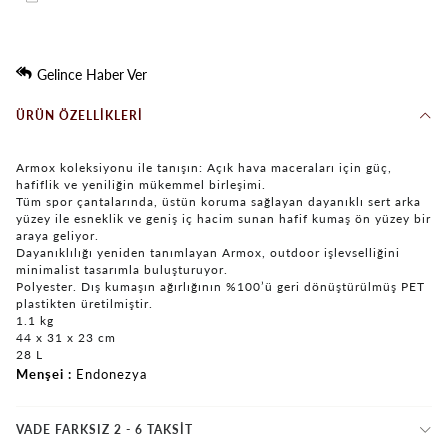
Gelince Haber Ver
ÜRÜN ÖZELLIKLERI
Armox koleksiyonu ile tanışın: Açık hava maceraları için güç,
hafiflik ve yeniliğin mükemmel birleşimi.
Tüm spor çantalarında, üstün koruma sağlayan dayanıklı sert arka
yüzey ile esneklik ve geniş iç hacim sunan hafif kumaş ön yüzey bir
araya geliyor.
Dayanıklılığı yeniden tanımlayan Armox, outdoor işlevselliğini
minimalist tasarımla buluşturuyor.
Polyester. Dış kumaşın ağırlığının %100’ü geri dönüştürülmüş PET
plastikten üretilmiştir.
1.1 kg
44 x 31 x 23 cm
28 L
Menşei
Endonezya
VADE FARKSIZ 2 - 6 TAKSIT