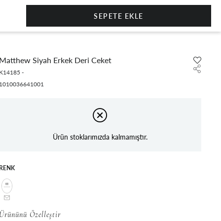
0
Matthew Siyah Erkek Deri Ceket
K14185
-
1010036641001
Ürün stoklarımızda kalmamıştır.
RENK
Ürününü Özelleştir