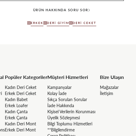
ÜRÜN HAKKINDA SORU SOR
ERKEK
DERI GIYIM
DERI CEKET
al
Popüler Kategoriler
Müşteri Hizmetleri
Bize Ulaşın
Kadın Deri Ceket
Kampanyalar
Mağazalar
ri
Erkek Deri Ceket
Kolay İade
İletişim
Kadın Babet
Sıkça Sorulan Sorular
Erkek Loafer
İade Hakkında
Kadın Çanta
Kişisel Verilerin Korunması
Erkek Çanta
Üyelik Sözleşmesi
Kadın Deri Mont
Bilgi Toplumu Hizmetleri
ons
Erkek Deri Mont
**Bilgilendirme
Çerez Politikası