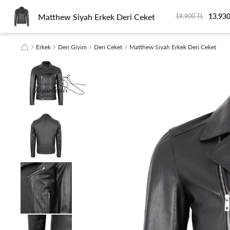
Matthew Siyah Erkek Deri Ceket
13.930
KADIN
ERKEK
SEYAHAT
SEZON FİNALİ
SÜRDÜRÜLEBİLİRLİK
19.900 TL
Erkek
Deri Giyim
Deri Ceket
Matthew Siyah Erkek Deri Ceket