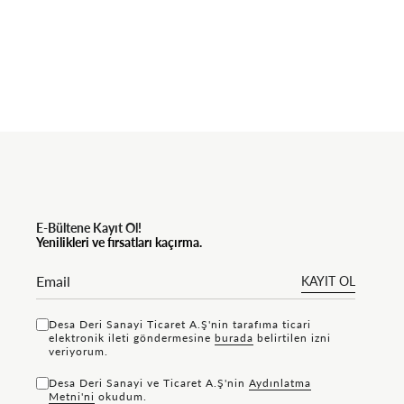
E-Bültene Kayıt Ol!
Yenilikleri ve fırsatları kaçırma.
KAYIT OL
Desa Deri Sanayi Ticaret A.Ş'nin tarafıma ticari
elektronik ileti göndermesine
bu rada
belirtilen izni
veriyorum.
Desa Deri Sanayi ve Ticaret A.Ş'nin
Aydınlatma
Metni'ni
okudum.