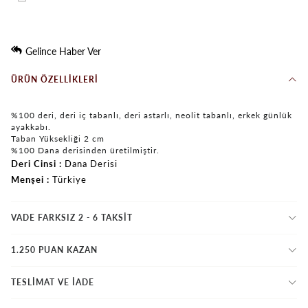
Gelince Haber Ver
ÜRÜN ÖZELLIKLERI
%100 deri, deri iç tabanlı, deri astarlı, neolit tabanlı, erkek günlük
ayakkabı.
Taban Yüksekliği 2 cm
%100 Dana derisinden üretilmiştir.
Deri Cinsi
Dana Derisi
Menşei
Türkiye
VADE FARKSIZ 2 - 6 TAKSIT
1.250 PUAN KAZAN
TESLİMAT VE İADE