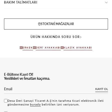
BAKIM TALİMATLARI
STOKTAKI MAĞAZALAR
ÜRÜN HAKKINDA SORU SOR
ERKEK
DERI AYAKKABI
KLASIK AYAKKABI
E-Bültene Kayıt Ol!
Yenilikleri ve fırsatları kaçırma.
KAYIT OL
Desa Deri Sanayi Ticaret A.Ş'nin tarafıma ticari elektronik ileti
göndermesine
bu rada
belirtilen izni veriyorum.