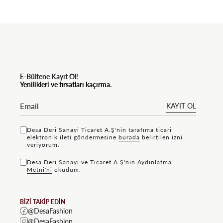
E-Bültene Kayıt Ol!
Yenilikleri ve fırsatları kaçırma.
KAYIT OL
Desa Deri Sanayi Ticaret A.Ş'nin tarafıma ticari
elektronik ileti göndermesine
bu rada
belirtilen izni
veriyorum.
Desa Deri Sanayi ve Ticaret A.Ş'nin
Aydınlatma
Metni'ni
okudum.
BİZİ TAKİP EDİN
@DesaFashion
@DesaFashion