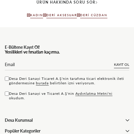
ÜRÜN HAKKINDA SORU SOR
KADIN
DERI AKSESUAR
DERI CÜZDAN
E-Bültene Kayıt Ol!
Yenilikleri ve fırsatları kaçırma.
KAYIT OL
Desa Deri Sanayi Ticaret A.Ş'nin tarafıma ticari elektronik ileti
göndermesine
bu rada
belirtilen izni veriyorum.
Desa Deri Sanayi ve Ticaret A.Ş'nin
Aydınlatma Metni'ni
okudum.
Desa Kurumsal
Popüler Kategoriler