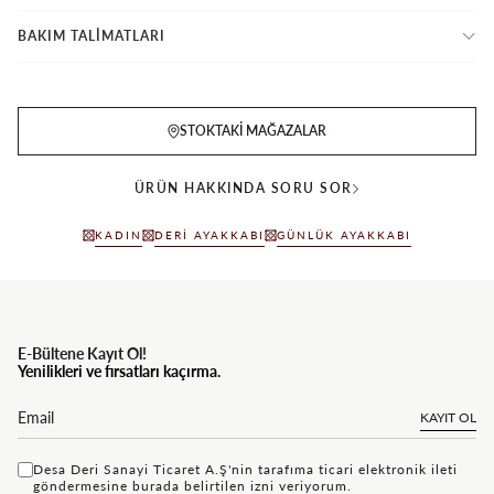
BAKIM TALİMATLARI
STOKTAKI MAĞAZALAR
ÜRÜN HAKKINDA SORU SOR
KADIN
DERI AYAKKABI
GÜNLÜK AYAKKABI
E-Bültene Kayıt Ol!
Yenilikleri ve fırsatları kaçırma.
KAYIT OL
Desa Deri Sanayi Ticaret A.Ş'nin tarafıma ticari elektronik ileti
göndermesine
bu rada
belirtilen izni veriyorum.