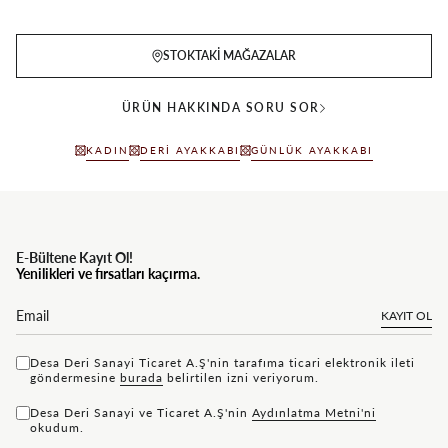
STOKTAKI MAĞAZALAR
ÜRÜN HAKKINDA SORU SOR
KADIN
DERI AYAKKABI
GÜNLÜK AYAKKABI
E-Bültene Kayıt Ol!
Yenilikleri ve fırsatları kaçırma.
KAYIT OL
Desa Deri Sanayi Ticaret A.Ş'nin tarafıma ticari elektronik ileti
göndermesine
bu rada
belirtilen izni veriyorum.
Desa Deri Sanayi ve Ticaret A.Ş'nin
Aydınlatma Metni'ni
okudum.