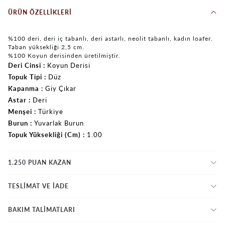
ÜRÜN ÖZELLIKLERI
%100 deri, deri iç tabanlı, deri astarlı, neolit tabanlı, kadın loafer.
Taban yüksekliği 2,5 cm.
%100 Koyun derisinden üretilmiştir.
Deri Cinsi
Koyun Derisi
Topuk Tipi
Düz
Kapanma
Giy Çıkar
Astar
Deri
Menşei
Türkiye
Burun
Yuvarlak Burun
Topuk Yüksekliği (Cm)
1.00
1.250 PUAN KAZAN
TESLİMAT VE İADE
BAKIM TALİMATLARI