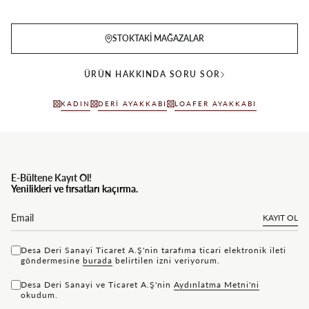
STOKTAKI MAĞAZALAR
ÜRÜN HAKKINDA SORU SOR
KADIN
DERI AYAKKABI
LOAFER AYAKKABI
E-Bültene Kayıt Ol!
Yenilikleri ve fırsatları kaçırma.
KAYIT OL
Desa Deri Sanayi Ticaret A.Ş'nin tarafıma ticari elektronik ileti
göndermesine
bu rada
belirtilen izni veriyorum.
Desa Deri Sanayi ve Ticaret A.Ş'nin
Aydınlatma Metni'ni
okudum.