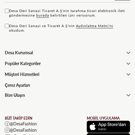
Desa Deri Sanayi Ticaret A.Ş'nin tarafıma ticari elektronik ileti
göndermesine
bu rada
belirtilen izni veriyorum.
Desa Deri Sanayi ve Ticaret A.Ş'nin
Aydınlatma Metni'ni
okudum.
Desa Kurumsal
Popüler Kategoriler
Müşteri Hizmetleri
Çerez Ayarları
Bize Ulaşın
BİZİ TAKİP EDİN
MOBİL UYGULAMA
@DesaFashion
@DesaFashion