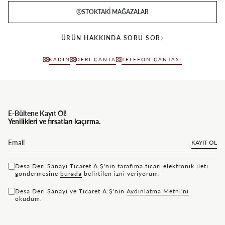
STOKTAKI MAĞAZALAR
ÜRÜN HAKKINDA SORU SOR
KADIN
DERI ÇANTA
TELEFON ÇANTASI
E-Bültene Kayıt Ol!
Yenilikleri ve fırsatları kaçırma.
KAYIT OL
Desa Deri Sanayi Ticaret A.Ş'nin tarafıma ticari elektronik ileti
göndermesine
bu rada
belirtilen izni veriyorum.
Desa Deri Sanayi ve Ticaret A.Ş'nin
Aydınlatma Metni'ni
okudum.