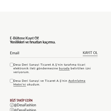
E-Bültene Kayıt Ol!
Yenilikleri ve fırsatları kaçırma.
KAYIT OL
Desa Deri Sanayi Ticaret A.Ş'nin tarafıma ticari
elektronik ileti göndermesine
bu rada
belirtilen izni
veriyorum.
Desa Deri Sanayi ve Ticaret A.Ş'nin
Aydınlatma
Metni'ni
okudum.
BİZİ TAKİP EDİN
@DesaFashion
@DesaFashion