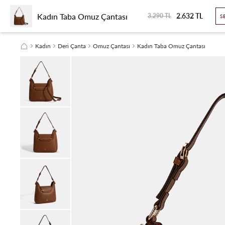
Kadın Taba Omuz Çantası
2.632 TL
KADIN
ERKEK
SEYAHAT
SEZON FİNALİ
SÜRDÜRÜLEBİLİRLİK
3.290 TL
S
Kadın
Deri Çanta
Omuz Çantası
Kadın Taba Omuz Çantası