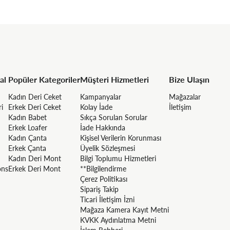
al
Popüler Kategoriler
Müşteri Hizmetleri
Bize Ulaşın
Kadın Deri Ceket
Kampanyalar
Mağazalar
ri
Erkek Deri Ceket
Kolay İade
İletişim
Kadın Babet
Sıkça Sorulan Sorular
Erkek Loafer
İade Hakkında
Kadın Çanta
Kişisel Verilerin Korunması
Erkek Çanta
Üyelik Sözleşmesi
Kadın Deri Mont
Bilgi Toplumu Hizmetleri
ons
Erkek Deri Mont
**Bilgilendirme
Çerez Politikası
Sipariş Takip
Ticari İletişim İzni
Mağaza Kamera Kayıt Metni
KVKK Aydınlatma Metni