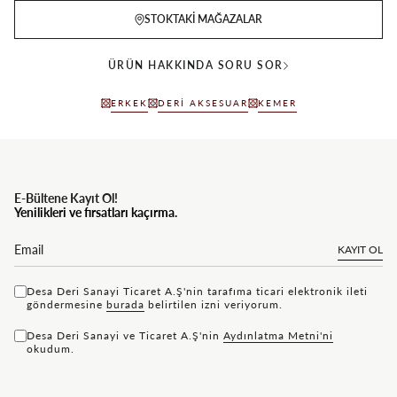
STOKTAKI MAĞAZALAR
ÜRÜN HAKKINDA SORU SOR
ERKEK
DERI AKSESUAR
KEMER
E-Bültene Kayıt Ol!
Yenilikleri ve fırsatları kaçırma.
KAYIT OL
Desa Deri Sanayi Ticaret A.Ş'nin tarafıma ticari elektronik ileti
göndermesine
bu rada
belirtilen izni veriyorum.
Desa Deri Sanayi ve Ticaret A.Ş'nin
Aydınlatma Metni'ni
okudum.