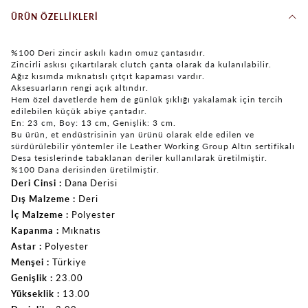
ÜRÜN ÖZELLIKLERI
%100 Deri zincir askılı kadın omuz çantasıdır.
Zincirli askısı çıkartılarak clutch çanta olarak da kulanılabilir.
Ağız kısımda mıknatıslı çıtçıt kapaması vardır.
Aksesuarların rengi açık altındır.
Hem özel davetlerde hem de günlük şıklığı yakalamak için tercih
edilebilen küçük abiye çantadır.
En: 23 cm, Boy: 13 cm, Genişlik: 3 cm.
Bu ürün, et endüstrisinin yan ürünü olarak elde edilen ve
sürdürülebilir yöntemler ile Leather Working Group Altın sertifikalı
Desa tesislerinde tabaklanan deriler kullanılarak üretilmiştir.
%100 Dana derisinden üretilmiştir.
Deri Cinsi
Dana Derisi
Dış Malzeme
Deri
İç Malzeme
Polyester
Kapanma
Mıknatıs
Astar
Polyester
Menşei
Türkiye
Genişlik
23.00
Yükseklik
13.00