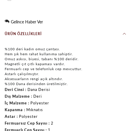
Gelince Haber Ver
ÜRÜN ÖZELLIKLERI
%100 deri kadın omuz çantası.
Hem şık hem rahat kullanıma sahiptir.
Omuz askısı, biyesi, tabanı %100 deridir.
Magnetli çıt çıtlı kapaması vardır.
Fermuarlı cep ve telefonluk cep mevcuttur.
Astarlı çalışılmıştır.
Aksesuarların rengi açık altındır.
%100 Dana derisinden üretilmiştir.
Deri Cinsi
Dana Derisi
Dış Malzeme
Deri
İç Malzeme
Polyester
Kapanma
Mıknatıs
Astar
Polyester
Fermuarsız Cep Sayısı
2
Fermuarlı Cep Sayısı
1