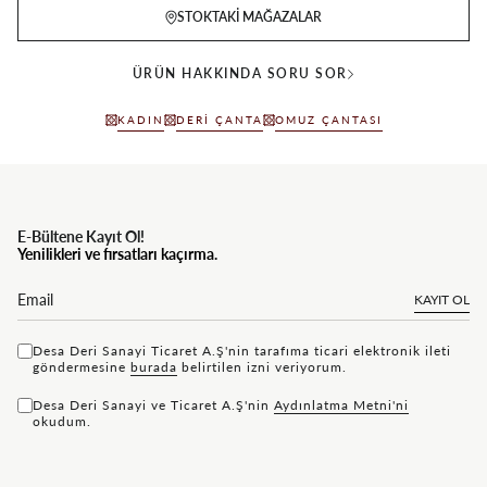
STOKTAKI MAĞAZALAR
ÜRÜN HAKKINDA SORU SOR
KADIN
DERI ÇANTA
OMUZ ÇANTASI
E-Bültene Kayıt Ol!
Yenilikleri ve fırsatları kaçırma.
KAYIT OL
Desa Deri Sanayi Ticaret A.Ş'nin tarafıma ticari elektronik ileti
göndermesine
bu rada
belirtilen izni veriyorum.
Desa Deri Sanayi ve Ticaret A.Ş'nin
Aydınlatma Metni'ni
okudum.