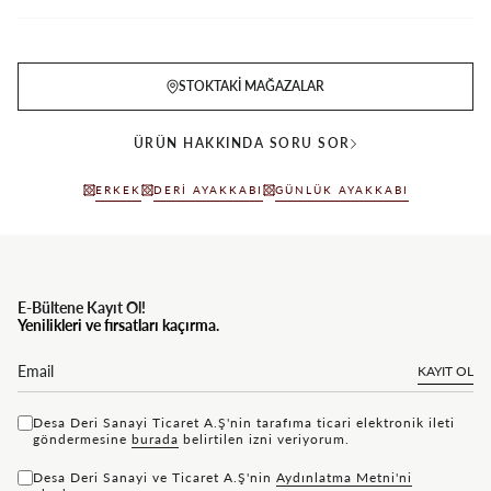
STOKTAKI MAĞAZALAR
ÜRÜN HAKKINDA SORU SOR
ERKEK
DERI AYAKKABI
GÜNLÜK AYAKKABI
E-Bültene Kayıt Ol!
Yenilikleri ve fırsatları kaçırma.
KAYIT OL
Desa Deri Sanayi Ticaret A.Ş'nin tarafıma ticari elektronik ileti
göndermesine
bu rada
belirtilen izni veriyorum.
Desa Deri Sanayi ve Ticaret A.Ş'nin
Aydınlatma Metni'ni