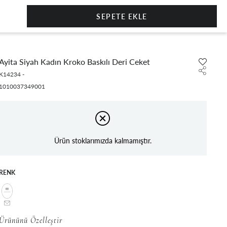
0
Ayita Siyah Kadın Kroko Baskılı Deri Ceket
K14234
-
1010037349001
Ürün stoklarımızda kalmamıştır.
RENK
Ürününü Özelleştir