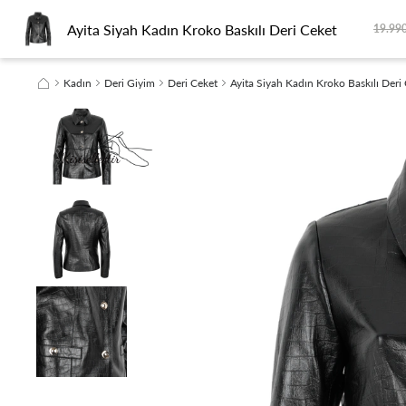
Ayita Siyah Kadın Kroko Baskılı Deri Ceket
KADIN
ERKEK
SEYAHAT
SEZON FİNALİ
SÜRDÜRÜLEBİLİRLİK
19.990
Kadın
Deri Giyim
Deri Ceket
Ayita Siyah Kadın Kroko Baskılı Deri