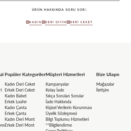
ÜRÜN HAKKINDA SORU SOR
KADIN
DERI GIYIM
DERI CEKET
al
Popüler Kategoriler
Müşteri Hizmetleri
Bize Ulaşın
Kadın Deri Ceket
Kampanyalar
Mağazalar
ri
Erkek Deri Ceket
Kolay İade
İletişim
Kadın Babet
Sıkça Sorulan Sorular
Erkek Loafer
İade Hakkında
Kadın Çanta
Kişisel Verilerin Korunması
Erkek Çanta
Üyelik Sözleşmesi
Kadın Deri Mont
Bilgi Toplumu Hizmetleri
ons
Erkek Deri Mont
**Bilgilendirme
Çerez Politikası