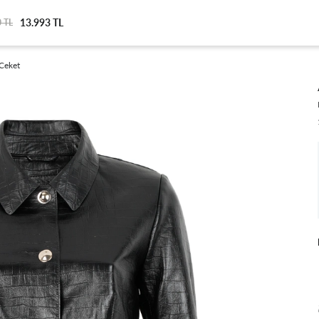
13.993 TL
 TL
 Ceket