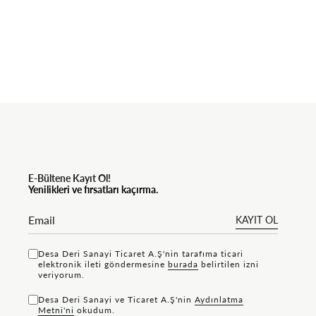
E-Bültene Kayıt Ol!
Yenilikleri ve fırsatları kaçırma.
KAYIT OL
Desa Deri Sanayi Ticaret A.Ş'nin tarafıma ticari
elektronik ileti göndermesine
bu rada
belirtilen izni
veriyorum.
Desa Deri Sanayi ve Ticaret A.Ş'nin
Aydınlatma
Metni'ni
okudum.