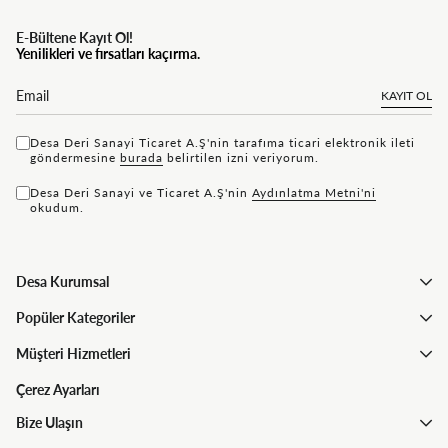
E-Bültene Kayıt Ol!
Yenilikleri ve fırsatları kaçırma.
KAYIT OL
Desa Deri Sanayi Ticaret A.Ş'nin tarafıma ticari elektronik ileti
göndermesine
bu rada
belirtilen izni veriyorum.
Desa Deri Sanayi ve Ticaret A.Ş'nin
Aydınlatma Metni'ni
okudum.
Desa Kurumsal
Popüler Kategoriler
Müşteri Hizmetleri
Çerez Ayarları
Bize Ulaşın