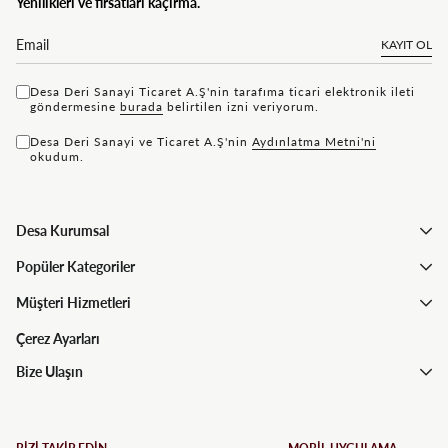
Yenilikleri ve fırsatları kaçırma.
KAYIT OL
Desa Deri Sanayi Ticaret A.Ş'nin tarafıma ticari elektronik ileti
göndermesine
bu rada
belirtilen izni veriyorum.
Desa Deri Sanayi ve Ticaret A.Ş'nin
Aydınlatma Metni'ni
okudum.
Desa Kurumsal
Popüler Kategoriler
Müşteri Hizmetleri
Çerez Ayarları
Bize Ulaşın