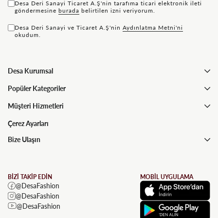
Desa Deri Sanayi Ticaret A.Ş'nin tarafıma ticari elektronik ileti
göndermesine
bu rada
belirtilen izni veriyorum.
Desa Deri Sanayi ve Ticaret A.Ş'nin
Aydınlatma Metni'ni
okudum.
Desa Kurumsal
Popüler Kategoriler
Müşteri Hizmetleri
Çerez Ayarları
Bize Ulaşın
BİZİ TAKİP EDİN
MOBİL UYGULAMA
@DesaFashion
@DesaFashion
@DesaFashion