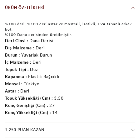
ÜRÜN ÖZELLIKLERI
%100 deri, %100 deri astar ve mostrali, lastikli, EVA tabanlı erkek
bot.
%100 Dana derisinden üretilmiştir.
Deri Cinsi
Dana Derisi
Dış Malzeme
Deri
Burun
Yuvarlak Burun
İç Malzeme
Deri
Topuk Tipi
Düz
Kapanma
Elastik Bağcıklı
Menşei
Türkiye
Astar
Deri
Topuk Yüksekliği (Cm)
3.50
Konç Genişliği (Cm)
27
Konç Yüksekliği (Cm)
14
1.250 PUAN KAZAN